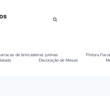
tos
arracas de brincadeiras juninas
Pintura Facia
Balada
Decoração de Mesas
Me