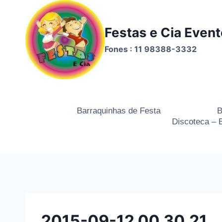
Festas e Cia Even
Fones : 11 98388-3332
Barraquinhas de Festa
B
Discoteca – 
2015-09-12 00.30.21